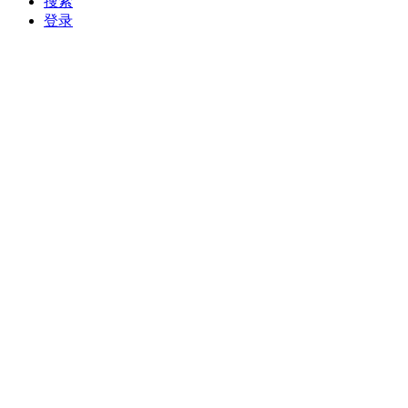
搜索
登录