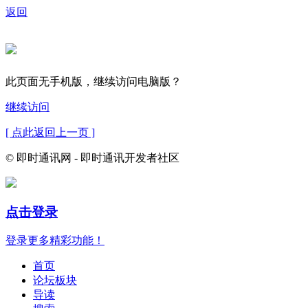
返回
此页面无手机版，继续访问电脑版？
继续访问
[ 点此返回上一页 ]
© 即时通讯网 - 即时通讯开发者社区
点击登录
登录更多精彩功能！
首页
论坛板块
导读