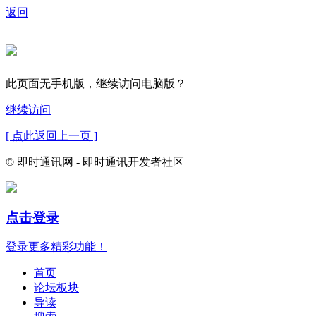
返回
此页面无手机版，继续访问电脑版？
继续访问
[ 点此返回上一页 ]
© 即时通讯网 - 即时通讯开发者社区
点击登录
登录更多精彩功能！
首页
论坛板块
导读