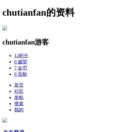
chutianfan的资料
chutianfan
游客
12
积分
0
威望
7
金币
0
贡献
首页
社区
发帖
搜索
我的