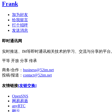
Frank
加为好友
给我留言
打个招呼
发送消息
即时通讯网
实时推送、IM等即时通讯相关技术的学习、交流与分享的平
平等
开放
分享
传承
商务/合作：
business@52im.net
投稿/报道：
contact@52im.net
友情链接
[友链交换]
OpenSNS
网易易盾
anyRTC
融云