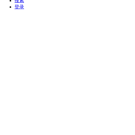
搜索
登录