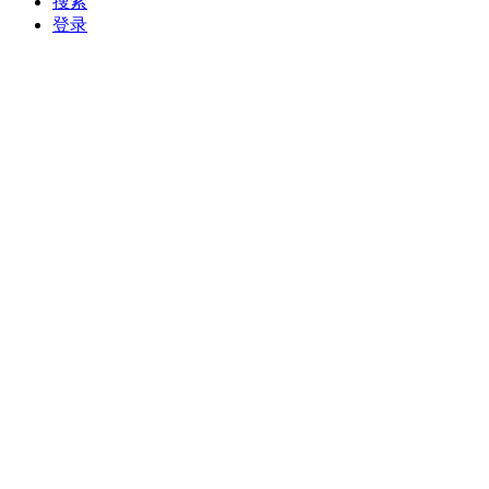
搜索
登录