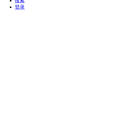
搜索
登录