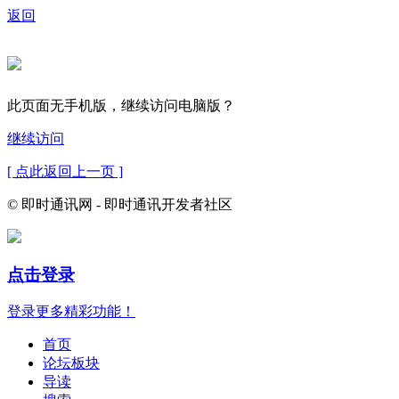
返回
此页面无手机版，继续访问电脑版？
继续访问
[ 点此返回上一页 ]
© 即时通讯网 - 即时通讯开发者社区
点击登录
登录更多精彩功能！
首页
论坛板块
导读