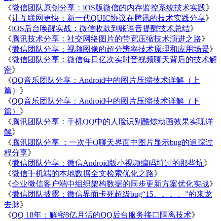
《
微信团队原创分享：iOS版微信的内存监控系统技术实践
》
《
让互联网更快：新一代QUIC协议在腾讯的技术实践分享
》
《
iOS后台唤醒实战：微信收款到账语音提醒技术总结
》
《
腾讯技术分享：社交网络图片的带宽压缩技术演进之路
》
《
微信团队分享：视频图像的超分辨率技术原理和应用场景
》
《
微信团队分享：微信每日亿次实时音视频聊天背后的技术解
密
》
《
QQ音乐团队分享：Android中的图片压缩技术详解（上
篇）
》
《
QQ音乐团队分享：Android中的图片压缩技术详解（下
篇）
》
《
腾讯团队分享：手机QQ中的人脸识别酷炫动画效果实现详
解
》
《
腾讯团队分享 ：一次手Q聊天界面中图片显示bug的追踪过
程分享
》
《
微信团队分享：微信Android版小视频编码填过的那些坑
》
《
微信手机端的本地数据全文检索优化之路
》
《
企业微信客户端中组织架构数据的同步更新方案优化实战
》
《
微信团队披露：微信界面卡死超级bug“15。。。。”的来龙
去脉
》
《
QQ 18年：解密8亿月活的QQ后台服务接口隔离技术
》