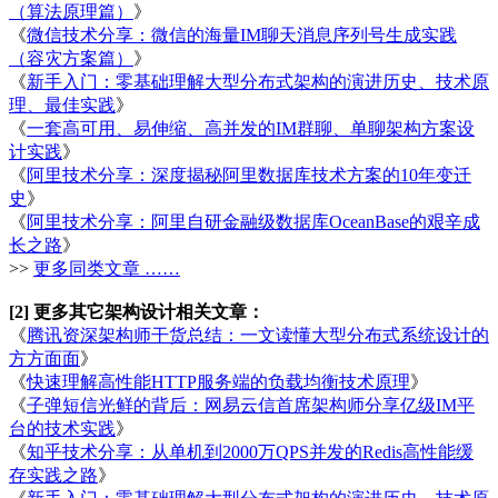
（算法原理篇）
》
《
微信技术分享：微信的海量IM聊天消息序列号生成实践
（容灾方案篇）
》
《
新手入门：零基础理解大型分布式架构的演进历史、技术原
理、最佳实践
》
《
一套高可用、易伸缩、高并发的IM群聊、单聊架构方案设
计实践
》
《
阿里技术分享：深度揭秘阿里数据库技术方案的10年变迁
史
》
《
阿里技术分享：阿里自研金融级数据库OceanBase的艰辛成
长之路
》
>>
更多同类文章 ……
[2] 更多其它架构设计相关文章：
《
腾讯资深架构师干货总结：一文读懂大型分布式系统设计的
方方面面
》
《
快速理解高性能HTTP服务端的负载均衡技术原理
》
《
子弹短信光鲜的背后：网易云信首席架构师分享亿级IM平
台的技术实践
》
《
知乎技术分享：从单机到2000万QPS并发的Redis高性能缓
存实践之路
》