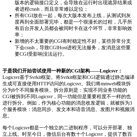
版本的逻辑接口定义，会导致在运行时出现诡异结果或
者进程crash，而且非常难以定位；
所有CGI放在一起，每次大版本发布上线，从测试到灰
度再到全面部署完毕，都是一个很漫长的过程，几乎所
有后台开发人员都会被同时卡在这个环节，非常影响效
率；
新增的不太重要的CGI有时稳定性不好，某些异常分支
下会crash，导致CGIHost进程无法服务，发消息这些重
要CGI受影响没法运行。
于是我们开始尝试使用一种新的CGI架构——Logicsvr：
Logicsvr基于Svrkit框架。将Svrkit框架和CGI逻辑通过静态编译
生成可直接使用HTTP访问的Logicsvr。我们将mmweb模块拆
分为8个不同服务模块。拆分原则是：实现不同业务功能的
CGI被拆到不同Logicsvr，同一功能但是重要程度不一样的也
进行拆分。例如，作为核心功能的消息收发逻辑，就被拆为3
个服务模块：消息同步、发文本和语音消息、发图片和视频消
息。
每个Logicsvr都是一个独立的二进制程序，可以分开部署、独
立上线。时至今日，微信后台有数十个Logicsvr，提供了数百