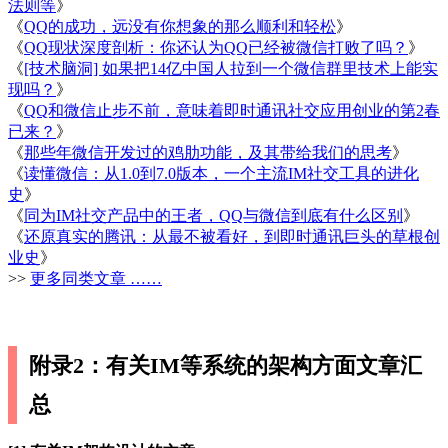
法则等
》
《
QQ的成功，远没有你想象的那么顺利和轻松
》
《
QQ现状深度剖析：你还认为QQ已经被微信打败了吗？
》
《
[技术脑洞] 如果把14亿中国人拉到一个微信群里技术上能实
现吗？
》
《
QQ和微信止步不前，意味着即时通讯社交应用创业的第2春
已来？
》
《
那些年微信开发过的鸡肋功能，及其带给我们的思考
》
《
读懂微信：从1.0到7.0版本，一个主流IM社交工具的进化
史
》
《
同为IM社交产品中的王者，QQ与微信到底有什么区别
》
《
还原真实的腾讯：从最不被看好，到即时通讯巨头的草根创
业史
》
>>
更多同类文章 ……
附录2：有关IM等系统的架构方面文章汇
总