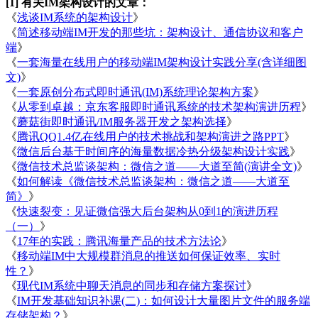
[1] 有关IM架构设计的文章：
《
浅谈IM系统的架构设计
》
《
简述移动端IM开发的那些坑：架构设计、通信协议和客户
端
》
《
一套海量在线用户的移动端IM架构设计实践分享(含详细图
文)
》
《
一套原创分布式即时通讯(IM)系统理论架构方案
》
《
从零到卓越：京东客服即时通讯系统的技术架构演进历程
》
《
蘑菇街即时通讯/IM服务器开发之架构选择
》
《
腾讯QQ1.4亿在线用户的技术挑战和架构演进之路PPT
》
《
微信后台基于时间序的海量数据冷热分级架构设计实践
》
《
微信技术总监谈架构：微信之道——大道至简(演讲全文)
》
《
如何解读《微信技术总监谈架构：微信之道——大道至
简》
》
《
快速裂变：见证微信强大后台架构从0到1的演进历程
（一）
》
《
17年的实践：腾讯海量产品的技术方法论
》
《
移动端IM中大规模群消息的推送如何保证效率、实时
性？
》
《
现代IM系统中聊天消息的同步和存储方案探讨
》
《
IM开发基础知识补课(二)：如何设计大量图片文件的服务端
存储架构？
》