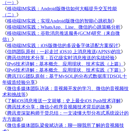
（一）
》
《
移动端IM实践：Android版微信如何大幅提升交互性能
（二）
》
《
移动端IM实践：实现Android版微信的智能心跳机制
》
《
移动端IM实践：WhatsApp、Line、微信的心跳策略分析
》
《
移动端IM实践：谷歌消息推送服务(GCM)研究（来自微
信）
》
《
移动端IM实践：iOS版微信的多设备字体适配方案探讨
》
《
信鸽团队原创：一起走过 iOS10 上消息推送(APNS)的坑
》
《
腾讯信鸽技术分享：百亿级实时消息推送的实战经验
》
《
IPv6技术详解：基本概念、应用现状、技术实践（上篇）
》
《
IPv6技术详解：基本概念、应用现状、技术实践（下篇）
》
《
腾讯TEG团队原创：基于MySQL的分布式数据库TDSQL十
年锻造经验分享
》
《
微信多媒体团队访谈：音视频开发的学习、微信的音视频技
术和挑战等
》
《
了解iOS消息推送一文就够：史上最全iOS Push技术详解
》
《
腾讯技术分享：微信小程序音视频技术背后的故事
》
《
腾讯资深架构师干货总结：一文读懂大型分布式系统设计的
方方面面
》
《
微信多媒体团队梁俊斌访谈：聊一聊我所了解的音视频技