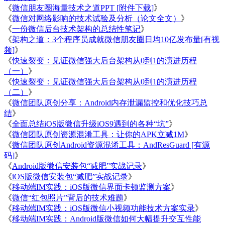
《
微信朋友圈海量技术之道PPT [附件下载]
》
《
微信对网络影响的技术试验及分析（论文全文）
》
《
一份微信后台技术架构的总结性笔记
》
《
架构之道：3个程序员成就微信朋友圈日均10亿发布量[有视
频]
》
《
快速裂变：见证微信强大后台架构从0到1的演进历程
（一）
》
《
快速裂变：见证微信强大后台架构从0到1的演进历程
（二）
》
《
微信团队原创分享：Android内存泄漏监控和优化技巧总
结
》
《
全面总结iOS版微信升级iOS9遇到的各种“坑”
》
《
微信团队原创资源混淆工具：让你的APK立减1M
》
《
微信团队原创Android资源混淆工具：AndResGuard [有源
码]
》
《
Android版微信安装包“减肥”实战记录
》
《
iOS版微信安装包“减肥”实战记录
》
《
移动端IM实践：iOS版微信界面卡顿监测方案
》
《
微信“红包照片”背后的技术难题
》
《
移动端IM实践：iOS版微信小视频功能技术方案实录
》
《
移动端IM实践：Android版微信如何大幅提升交互性能