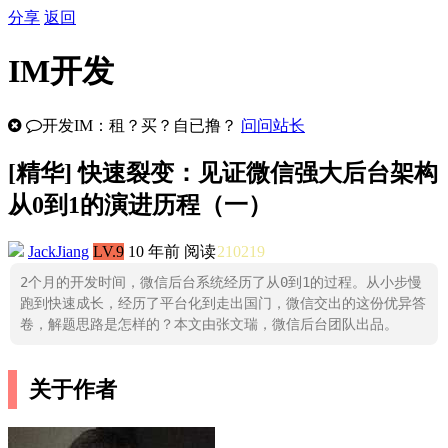
分享
返回
IM开发
开发IM：租？买？自已撸？
问问站长
[
精华
] 快速裂变：见证微信强大后台架构
从0到1的演进历程（一）
JackJiang
LV.9
10 年前
阅读
210219
2个月的开发时间，微信后台系统经历了从0到1的过程。从小步慢
跑到快速成长，经历了平台化到走出国门，微信交出的这份优异答
卷，解题思路是怎样的？本文由张文瑞，微信后台团队出品。
关于作者