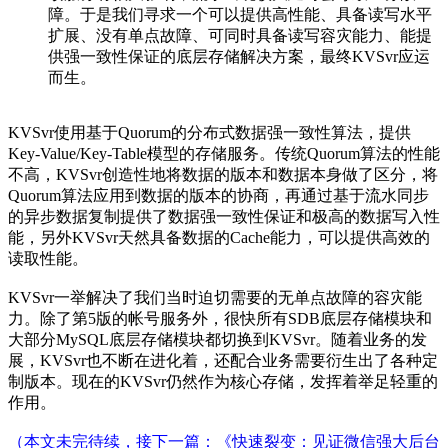
障。于是我们寻求一个可以提供高性能、具备读写水平
扩展、没有单点故障、可同时具备读写容灾能力、能提
供强一致性保证的底层存储解决方案，最终KVSvr应运
而生。
KVSvr使用基于Quorum的分布式数据强一致性算法，提供
Key-Value/Key-Table模型的存储服务。传统Quorum算法的性能
不高，KVSvr创造性地将数据的版本和数据本身做了区分，将
Quorum算法应用到数据的版本的协商，再通过基于流水同步
的异步数据复制提供了数据强一致性保证和极高的数据写入性
能，另外KVSvr天然具备数据的Cache能力，可以提供高效的
读取性能。
KVSvr一举解决了我们当时迫切需要的无单点故障的容灾能
力。除了第5版的帐号服务外，很快所有SDB底层存储模块和
大部分MySQL底层存储模块都切换到KVSvr。随着业务的发
展，KVSvr也不断在进化着，还配合业务需要衍生出了各种定
制版本。现在的KVSvr仍然作为核心存储，发挥着举足轻重的
作用。
（本文未完待续，接下一篇：《
快速裂变：见证微信强大后台