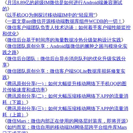
《
月活8.89亿的超级IM微信是如何进行Android端兼容测试
的
》
《
以手机QQ为例探讨移动端IM中的“轻应用”
》
《
一篇文章get微信开源移动端数据库组件WCDB的一切！
》
《
微信客户端团队负责人技术访谈：如何着手客户端性能监控
和优化
》
《
微信后台基于时间序的海量数据冷热分级架构设计实践
》
《
微信团队原创分享：Android版微信的臃肿之困与模块化实
践之路
》
《
微信后台团队：微信后台异步消息队列的优化升级实践分
享
》
《
微信团队原创分享：微信客户端SQLite数据库损坏修复实
践
》
《
腾讯原创分享(一)：如何大幅提升移动网络下手机QQ的图
片传输速度和成功率
》
《
腾讯原创分享(二)：如何大幅压缩移动网络下APP的流量消
耗（下篇）
》
《
腾讯原创分享(三)：如何大幅压缩移动网络下APP的流量消
耗（上篇）
》
《
微信Mars：微信内部正在使用的网络层封装库，即将开源
》
《
如约而至：微信自用的移动端IM网络层跨平台组件库Mars