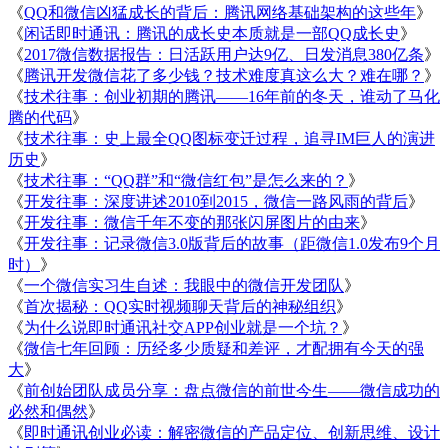
《
QQ和微信凶猛成长的背后：腾讯网络基础架构的这些年
》
《
闲话即时通讯：腾讯的成长史本质就是一部QQ成长史
》
《
2017微信数据报告：日活跃用户达9亿、日发消息380亿条
》
《
腾讯开发微信花了多少钱？技术难度真这么大？难在哪？
》
《
技术往事：创业初期的腾讯——16年前的冬天，谁动了马化
腾的代码
》
《
技术往事：史上最全QQ图标变迁过程，追寻IM巨人的演进
历史
》
《
技术往事：“QQ群”和“微信红包”是怎么来的？
》
《
开发往事：深度讲述2010到2015，微信一路风雨的背后
》
《
开发往事：微信千年不变的那张闪屏图片的由来
》
《
开发往事：记录微信3.0版背后的故事（距微信1.0发布9个月
时）
》
《
一个微信实习生自述：我眼中的微信开发团队
》
《
首次揭秘：QQ实时视频聊天背后的神秘组织
》
《
为什么说即时通讯社交APP创业就是一个坑？
》
《
微信七年回顾：历经多少质疑和差评，才配拥有今天的强
大
》
《
前创始团队成员分享：盘点微信的前世今生——微信成功的
必然和偶然
》
《
即时通讯创业必读：解密微信的产品定位、创新思维、设计