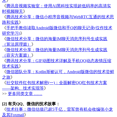
术
》
《
腾讯音视频实验室：使用AI黑科技实现超低码率的高清实
时视频聊天
》
《
腾讯技术分享：微信小程序音视频与WebRTC互通的技术思
路和实践
》
《
手把手教你读取Android版微信和手Q的聊天记录(仅作技术
研究学习)
》
《
微信技术分享：微信的海量IM聊天消息序列号生成实践
（算法原理篇）
》
《
微信技术分享：微信的海量IM聊天消息序列号生成实践
（容灾方案篇）
》
《
腾讯技术分享：GIF动图技术详解及手机QQ动态表情压缩
技术实践
》
《
微信团队分享：Kotlin渐被认可，Android版微信的技术尝鲜
之旅
》
《
社交软件红包技术解密(一)：全面解密QQ红包技术方案
——架构、技术实现等
》
>>
更多同类文章 ……
[2] 有关QQ、微信的技术故事：
《
技术往事：微信估值已超5千亿，雷军曾有机会收编张小龙
及其Foxmail
》