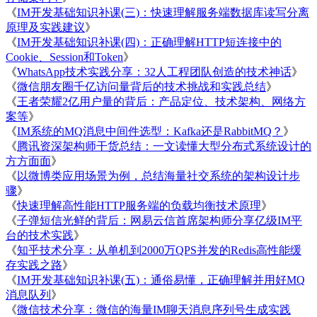
《
IM开发基础知识补课(三)：快速理解服务端数据库读写分离
原理及实践建议
》
《
IM开发基础知识补课(四)：正确理解HTTP短连接中的
Cookie、Session和Token
》
《
WhatsApp技术实践分享：32人工程团队创造的技术神话
》
《
微信朋友圈千亿访问量背后的技术挑战和实践总结
》
《
王者荣耀2亿用户量的背后：产品定位、技术架构、网络方
案等
》
《
IM系统的MQ消息中间件选型：Kafka还是RabbitMQ？
》
《
腾讯资深架构师干货总结：一文读懂大型分布式系统设计的
方方面面
》
《
以微博类应用场景为例，总结海量社交系统的架构设计步
骤
》
《
快速理解高性能HTTP服务端的负载均衡技术原理
》
《
子弹短信光鲜的背后：网易云信首席架构师分享亿级IM平
台的技术实践
》
《
知乎技术分享：从单机到2000万QPS并发的Redis高性能缓
存实践之路
》
《
IM开发基础知识补课(五)：通俗易懂，正确理解并用好MQ
消息队列
》
《
微信技术分享：微信的海量IM聊天消息序列号生成实践