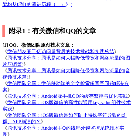
架构从0到1的演进历程（二）
》）
附录1：有关微信和QQ的文章
[1] QQ、微信团队原创技术文章：
《
微信朋友圈千亿访问量背后的技术挑战和实践总结
》
《
腾讯技术分享：腾讯是如何大幅降低带宽和网络流量的(图
片压缩篇)
》
《
腾讯技术分享：腾讯是如何大幅降低带宽和网络流量的(音
视频技术篇)
》
《
微信团队分享：微信移动端的全文检索多音字问题解决方
案
》
《
腾讯技术分享：Android版手机QQ的缓存监控与优化实践
》
《
微信团队分享：iOS版微信的高性能通用key-value组件技术
实践
》
《
微信团队分享：iOS版微信是如何防止特殊字符导致的炸
群、APP崩溃的？
》
《
腾讯技术分享：Android手Q的线程死锁监控系统技术实
践
》