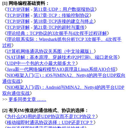
[1] 网络编程基础资料：
《
TCP/IP详解
-
第11章·UDP：用户数据报协议
》
《
TCP/IP详解
-
第17章·TCP：传输控制协议
》
《
TCP/IP详解
-
第18章·TCP连接的建立与终止
》
《
TCP/IP详解
-
第21章·TCP的超时与重传
》
《
理论经典：TCP协议的3次握手与4次挥手过程详解
》
《
理论联系实际：Wireshark抓包分析TCP 3次握手、4次挥手
过程
》
《
计算机网络通讯协议关系图（中文珍藏版）
》
《
NAT详解：基本原理、穿越技术(P2P打洞)、端口老化等
》
《
UDP中一个包的大小最大能多大？
》
《
Java新一代网络编程模型AIO原理及Linux系统AIO介绍
》
《
NIO框架入门(三)：iOS与MINA2、Netty4的跨平台UDP双向
通信实战
》
《
NIO框架入门(四)：Android与MINA2、Netty4的跨平台UDP
双向通信实战
》
>>
更多同类文章 ……
[2] 有关IM/推送的通信格式、协议的选择：
《
为什么QQ用的是UDP协议而不是TCP协议？
》
《
移动端即时通讯协议选择：UDP还是TCP？
》