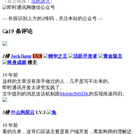
（原文链接：
点此进入
）
— 长按识别上方的2维码，关注本站的公众号 —
19
条评论
2楼
JackJiang
LV.9
楼主
10 年前
这样的文章没有亲手做过的人，几乎是写不出来的。
即时通讯开发太讲究实践了。
文中提到的消息送达机制跟
MobileIMSDK
的实现殊途同归。
3楼
什么狗屁云
LV.3
10 年前
看的出来，这哥们应该主要是客户端开发，离架构师的理解还