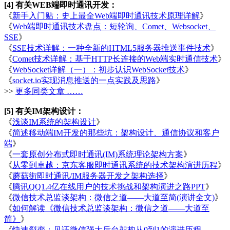
[4] 有关WEB端即时通讯开发：
《
新手入门贴：史上最全Web端即时通讯技术原理详解
》
《
Web端即时通讯技术盘点：短轮询、Comet、Websocket、
SSE
》
《
SSE技术详解：一种全新的HTML5服务器推送事件技术
》
《
Comet技术详解：基于HTTP长连接的Web端实时通信技术
》
《
WebSocket详解（一）：初步认识WebSocket技术
》
《
socket.io实现消息推送的一点实践及思路
》
>>
更多同类文章 ……
[5] 有关IM架构设计：
《
浅谈IM系统的架构设计
》
《
简述移动端IM开发的那些坑：架构设计、通信协议和客户
端
》
《
一套原创分布式即时通讯(IM)系统理论架构方案
》
《
从零到卓越：京东客服即时通讯系统的技术架构演进历程
》
《
蘑菇街即时通讯/IM服务器开发之架构选择
》
《
腾讯QQ1.4亿在线用户的技术挑战和架构演进之路PPT
》
《
微信技术总监谈架构：微信之道——大道至简(演讲全文)
》
《
如何解读《微信技术总监谈架构：微信之道——大道至
简》
》
《
快速裂变：见证微信强大后台架构从0到1的演进历程