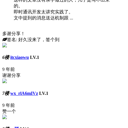
的。
即时通讯开发太讲究实践了。
文中提到的消息送达机制跟 ...
多谢分享！
签名: 好久没来了，签个到
6楼
itcxiaowu
LV.1
9 年前
谢谢分享
7楼
wx_rlA6mIVz
LV.1
9 年前
赞一个