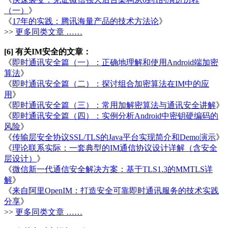
（一）
》
《
17年的实践：腾讯海量产品的技术方法论
》
>>
更多同类文章 ……
[6] 有关IM安全的文章：
《
即时通讯安全篇（一）：正确地理解和使用Android端加密
算法
》
《
即时通讯安全篇（二）：探讨组合加密算法在IM中的应
用
》
《
即时通讯安全篇（三）：常用加解密算法与通讯安全讲解
》
《
即时通讯安全篇（四）：实例分析Android中密钥硬编码的
风险
》
《
传输层安全协议SSL/TLS的Java平台实现简介和Demo演示
》
《
理论联系实际：一套典型的IM通信协议设计详解（含安全
层设计）
》
《
微信新一代通信安全解决方案：基于TLS1.3的MMTLS详
解
》
《
来自阿里OpenIM：打造安全可靠即时通讯服务的技术实践
分享
》
>>
更多同类文章 ……