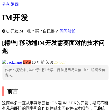
分享
返回
IM开发
开发IM：租？买？自已撸？
问问站长
[
精华
] 移动端IM开发需要面对的技术问
题
JackJiang
LV.9
10 年前
阅读
264527
作者：项望烽，毕业于浙江大学，目前是网易云信 iOS 端研发负
责人。
前言
这两年多一直从事网易云信 iOS 端 IM SDK的开发，期间不断
有兄弟部门的同事和合作伙伴过来问各种技术细节，干脆统一