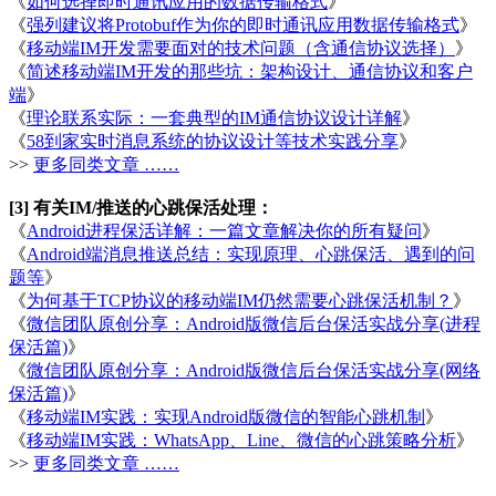
《
如何选择即时通讯应用的数据传输格式
》
《
强列建议将Protobuf作为你的即时通讯应用数据传输格式
》
《
移动端IM开发需要面对的技术问题（含通信协议选择）
》
《
简述移动端IM开发的那些坑：架构设计、通信协议和客户
端
》
《
理论联系实际：一套典型的IM通信协议设计详解
》
《
58到家实时消息系统的协议设计等技术实践分享
》
>>
更多同类文章 ……
[3] 有关IM/推送的心跳保活处理：
《
Android进程保活详解：一篇文章解决你的所有疑问
》
《
Android端消息推送总结：实现原理、心跳保活、遇到的问
题等
》
《
为何基于TCP协议的移动端IM仍然需要心跳保活机制？
》
《
微信团队原创分享：Android版微信后台保活实战分享(进程
保活篇)
》
《
微信团队原创分享：Android版微信后台保活实战分享(网络
保活篇)
》
《
移动端IM实践：实现Android版微信的智能心跳机制
》
《
移动端IM实践：WhatsApp、Line、微信的心跳策略分析
》
>>
更多同类文章 ……