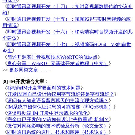
与优势
》
《
即时通讯音视频开发（十四）：实时音视频数据传输协议介
绍
》
《
即时通讯音视频开发（十五）：聊聊P2P与实时音视频的应
用情况
》
《
即时通讯音视频开发（十六）：移动端实时音视频开发的几
个建议
》
《
即时通讯音视频开发（十七）：视频编码H.264、V8的前世
今生
》
《
简述开源实时音视频技术WebRTC的优缺点
》
《
良心分享：WebRTC 零基础开发者教程（中文）
》
>>
更多同类文章 ……
[8] IM开发综合文章：
《
移动端IM开发需要面对的技术问题
》
《
开发IM是自己设计协议用字节流好还是字符流好？
》
《
请问有人知道语音留言聊天的主流实现方式吗？
》
《
IM系统中如何保证消息的可靠投递（即QoS机制）
》
《
谈谈移动端 IM 开发中登录请求的优化
》
《
完全自已开发的IM该如何设计“失败重试”机制？
》
《
微信对网络影响的技术试验及分析（论文全文）
》
《
即时通讯系统的原理、技术和应用（技术论文）
》