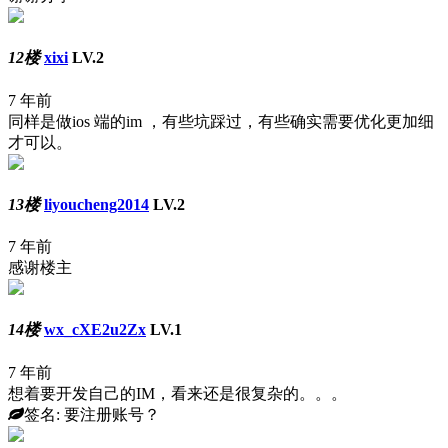
12楼
xixi
LV.2
7 年前
同样是做ios 端的im ，有些坑踩过，有些确实需要优化更加细
才可以。
13楼
liyoucheng2014
LV.2
7 年前
感谢楼主
14楼
wx_cXE2u2Zx
LV.1
7 年前
想着要开发自己的IM，看来还是很复杂的。。。
签名: 要注册账号？