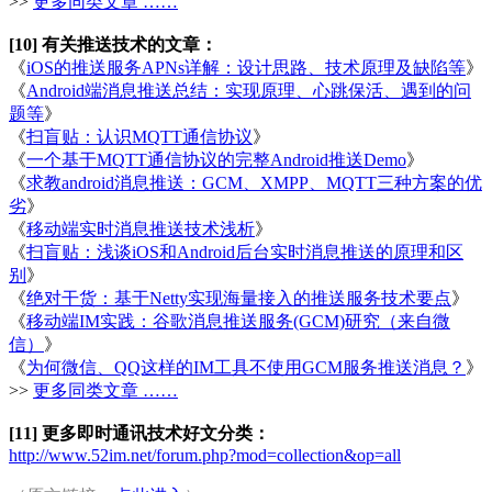
>>
更多同类文章 ……
[10] 有关推送技术的文章：
《
iOS的推送服务APNs详解：设计思路、技术原理及缺陷等
》
《
Android端消息推送总结：实现原理、心跳保活、遇到的问
题等
》
《
扫盲贴：认识MQTT通信协议
》
《
一个基于MQTT通信协议的完整Android推送Demo
》
《
求教android消息推送：GCM、XMPP、MQTT三种方案的优
劣
》
《
移动端实时消息推送技术浅析
》
《
扫盲贴：浅谈iOS和Android后台实时消息推送的原理和区
别
》
《
绝对干货：基于Netty实现海量接入的推送服务技术要点
》
《
移动端IM实践：谷歌消息推送服务(GCM)研究（来自微
信）
》
《
为何微信、QQ这样的IM工具不使用GCM服务推送消息？
》
>>
更多同类文章 ……
[11] 更多即时通讯技术好文分类：
http://www.52im.net/forum.php?mod=collection&op=all