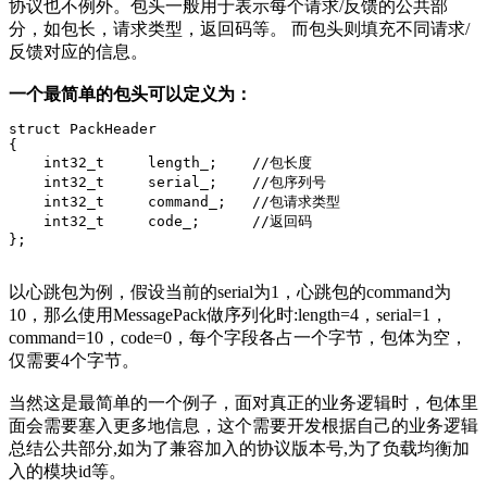
协议也不例外。包头一般用于表示每个请求/反馈的公共部
分，如包长，请求类型，返回码等。 而包头则填充不同请求/
反馈对应的信息。
一个最简单的包头可以定义为：
struct PackHeader

{

    int32_t     length_;    //包长度

    int32_t     serial_;    //包序列号

    int32_t     command_;   //包请求类型

    int32_t     code_;      //返回码

};
以心跳包为例，假设当前的serial为1，心跳包的command为
10，那么使用MessagePack做序列化时:length=4，serial=1，
command=10，code=0，每个字段各占一个字节，包体为空，
仅需要4个字节。
当然这是最简单的一个例子，面对真正的业务逻辑时，包体里
面会需要塞入更多地信息，这个需要开发根据自己的业务逻辑
总结公共部分,如为了兼容加入的协议版本号,为了负载均衡加
入的模块id等。