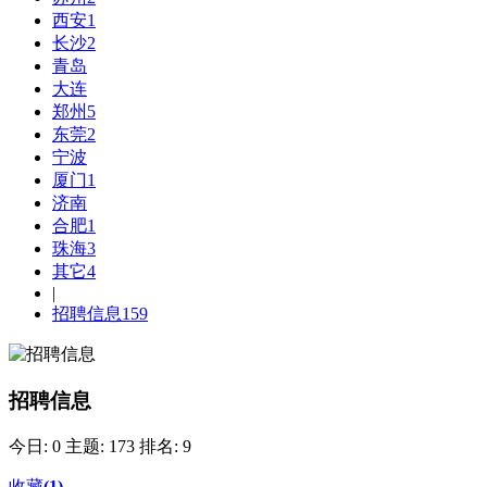
西安
1
长沙
2
青岛
大连
郑州
5
东莞
2
宁波
厦门
1
济南
合肥
1
珠海
3
其它
4
|
招聘信息
159
招聘信息
今日: 0
主题: 173
排名: 9
收藏
(
1
)