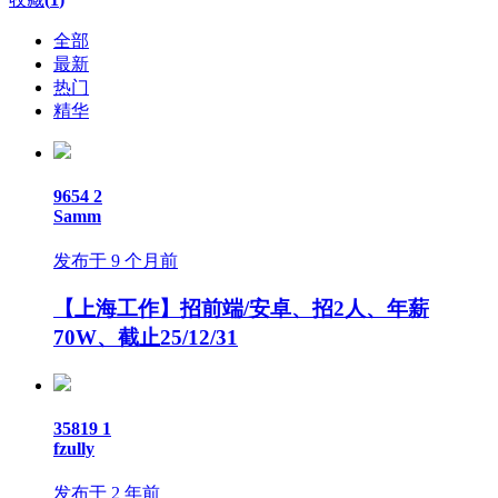
全部
最新
热门
精华
9654
2
Samm
发布于 9 个月前
【上海工作】招前端/安卓、招2人、年薪
70W、截止25/12/31
35819
1
fzully
发布于 2 年前