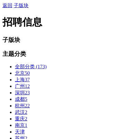
返回
子版块
招聘信息
子版块
主题分类
全部分类
(173)
北京
50
上海
37
广州
12
深圳
23
成都
5
杭州
22
武汉
2
重庆
2
南京
1
天津
苏州
2