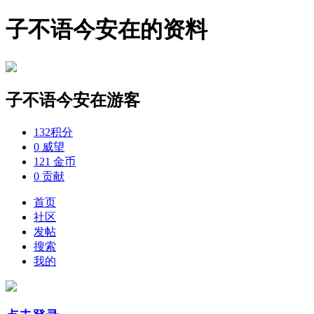
子不语今安在的资料
子不语今安在
游客
132
积分
0
威望
121
金币
0
贡献
首页
社区
发帖
搜索
我的