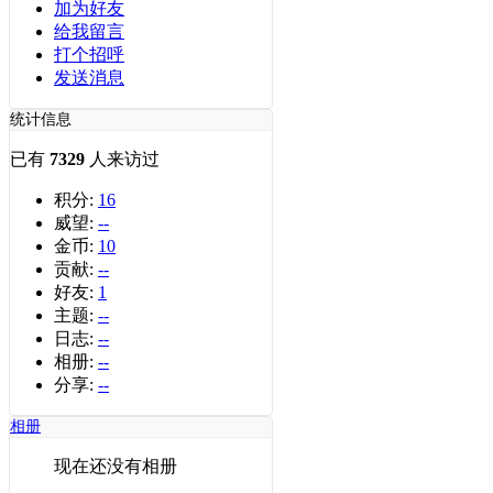
加为好友
给我留言
打个招呼
发送消息
统计信息
已有
7329
人来访过
积分:
16
威望:
--
金币:
10
贡献:
--
好友:
1
主题:
--
日志:
--
相册:
--
分享:
--
相册
现在还没有相册