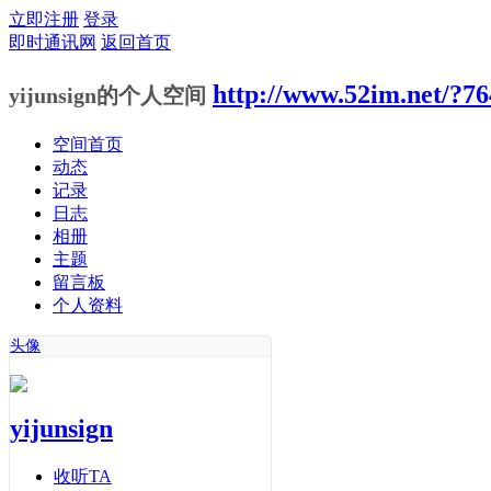
立即注册
登录
即时通讯网
返回首页
http://www.52im.net/?76
yijunsign的个人空间
空间首页
动态
记录
日志
相册
主题
留言板
个人资料
头像
yijunsign
收听TA