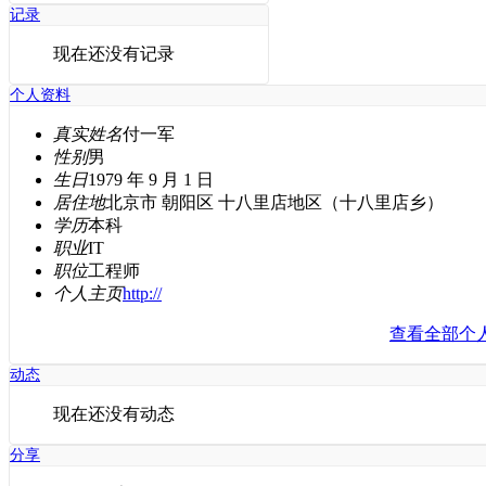
记录
现在还没有记录
个人资料
真实姓名
付一军
性别
男
生日
1979 年 9 月 1 日
居住地
北京市 朝阳区 十八里店地区（十八里店乡）
学历
本科
职业
IT
职位
工程师
个人主页
http://
查看全部个
动态
现在还没有动态
分享