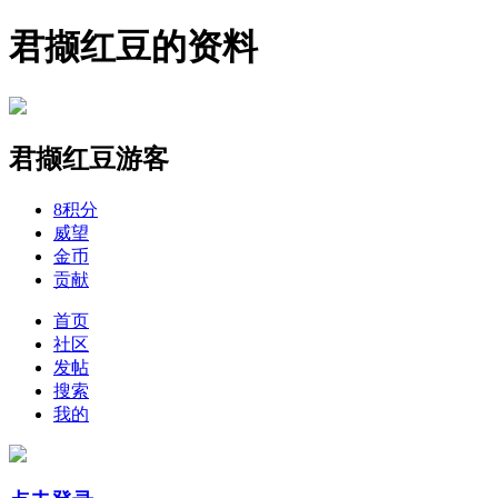
君撷红豆的资料
君撷红豆
游客
8
积分
威望
金币
贡献
首页
社区
发帖
搜索
我的