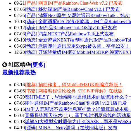
09-21
[产品] 网页IM产品RainbowChat-Web v7.2 已发布
07-06
[动态] 移动端IM产品RainbowChat v12.1 已发布
02-26
[产品] 鸿蒙Next原生IM即时通讯RainbowTalk，纯Ar
10-13
[动态] 全面适配iOS 26液态玻璃，IM产品RainbowCh
09-12
[动态] IM产品RainbowChat-iOS端v10.0已发布
07-03
[产品] 鸿蒙NEXT产品RainbowTalk正式发布
06-10
[动态] 全新鸿蒙NEXT端即时通讯IM产品RainbowTal
05-06
[动态] 老牌即时通讯应用Skype被关闭，卒年22岁！
12-20
[动态] 开源轻量级IM框架MobileIMSDK的鸿蒙NEX
社区精华
[更多]
最新
推荐
最热
03-16
[推荐] 捐助作者，得MobileIMSDK精编注释版！
03-05
[书籍] 网络编程理论经典《TCP/IP详解》在线版
07-20
都HTML5了，Web端即时通讯技术到底该用什么？
07-06
即时通讯IM产品RainbowChat[专业版] v12.1版已发
06-15
IM千人群聊该不该用消息写扩散？详细算算成本账
06-01
直播系统聊天技术(十)：基于实时消息总线的活动系
05-18
详解AI大模型实时通信为什么选SSE，而不是WebSo
04-19
[源码] MINA、Netty源码（在线阅读版）发布