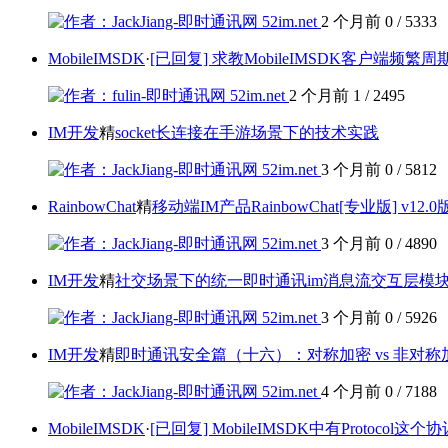
2 个月前
0
/
5333
MobileIMSDK
·
[已回复] 求教MobileIMSDK客户端频繁
2 个月前
1
/
2495
IM开发
精
socket长连接在手游场景下的技术实践
3 个月前
0
/
5812
RainbowChat
精
移动端IM产品RainbowChat[专业版] v12
3 个月前
0
/
4890
IM开发
精
社交场景下的统一即时通讯im消息流交互层模
3 个月前
0
/
5926
IM开发
精
即时通讯安全篇（十六）：对称加密 vs 非对
4 个月前
0
/
7188
MobileIMSDK
·
[已回复] MobileIMSDK中有Protoco