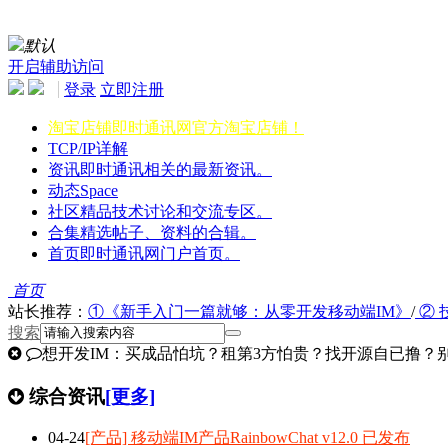
默认
开启辅助访问
登录
立即注册
淘宝店铺
即时通讯网官方淘宝店铺！
TCP/IP详解
资讯
即时通讯相关的最新资讯。
动态
Space
社区
精品技术讨论和交流专区。
合集
精选帖子、资料的合辑。
首页
即时通讯网门户首页。
首页
站长推荐：
①《新手入门一篇就够：从零开发移动端IM》
/
② 
搜索
想开发IM：买成品怕坑？租第3方怕贵？找开源自已撸？别走
综合资讯
[更多]
04-24
[产品] 移动端IM产品RainbowChat v12.0 已发布