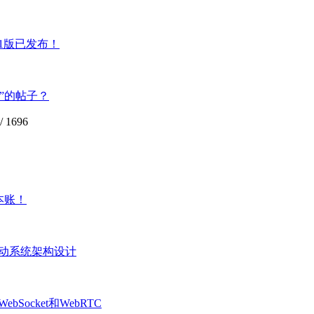
2.1版已发布！
”的帖子？
/
1696
本账！
活动系统架构设计
ocket和WebRTC