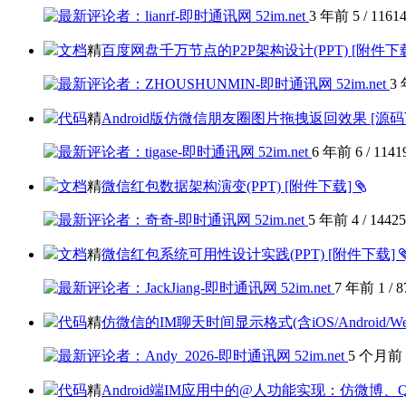
3 年前
5
/
1161
文档
精
百度网盘千万节点的P2P架构设计(PPT) [附件下
3
代码
精
Android版仿微信朋友圈图片拖拽返回效果 [源
6 年前
6
/
1141
文档
精
微信红包数据架构演变(PPT) [附件下载]
5 年前
4
/
14425
文档
精
微信红包系统可用性设计实践(PPT) [附件下载]
7 年前
1
/
8
代码
精
仿微信的IM聊天时间显示格式(含iOS/Android/W
5 个月前
代码
精
Android端IM应用中的@人功能实现：仿微博