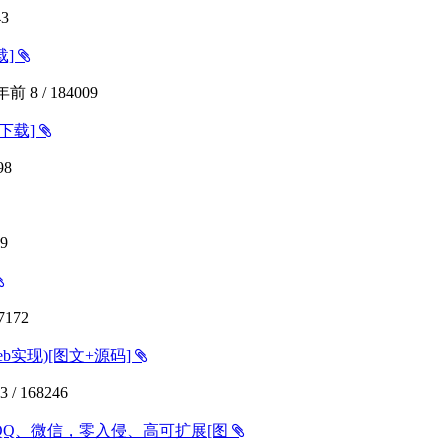
43
载]
 年前
8
/
184009
码下载]
98
9
7172
eb实现)[图文+源码]
3
/
168246
、QQ、微信，零入侵、高可扩展[图