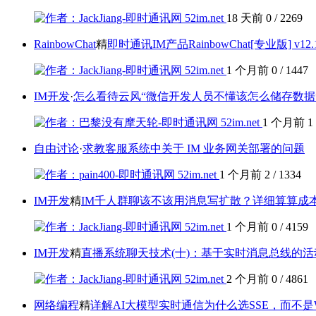
18 天前
0
/
2269
RainbowChat
精
即时通讯IM产品RainbowChat[专业版] v1
1 个月前
0
/
1447
IM开发
·
怎么看待云风“微信开发人员不懂该怎么储存数据
1 个月前
1
自由讨论
·
求教客服系统中关于 IM 业务网关部署的问题
1 个月前
2
/
1334
IM开发
精
IM千人群聊该不该用消息写扩散？详细算算成
1 个月前
0
/
4159
IM开发
精
直播系统聊天技术(十)：基于实时消息总线的
2 个月前
0
/
4861
网络编程
精
详解AI大模型实时通信为什么选SSE，而不是WebS