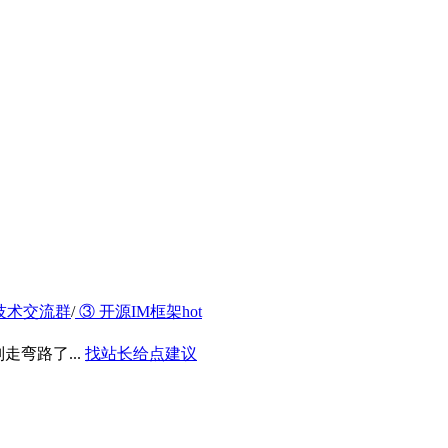
技术交流群
/
③ 开源IM框架
hot
弯路了...
找站长给点建议