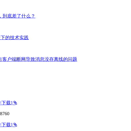
比，到底差了什么？
场景下的技术实践
消息接收方客户端断网导致消息没存离线的问题
件下载]
8760
件下载]