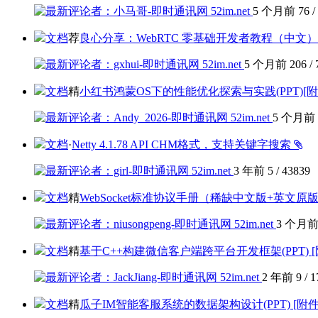
5 个月前
76
/
文档
荐
良心分享：WebRTC 零基础开发者教程（中文）
5 个月前
206
/
文档
精
小红书鸿蒙OS下的性能优化探索与实践(PPT)[
5 个月前
文档
·
Netty 4.1.78 API CHM格式，支持关键字搜索
3 年前
5
/
43839
文档
精
WebSocket标准协议手册（稀缺中文版+英文原
3 个月
文档
精
基于C++构建微信客户端跨平台开发框架(PPT) 
2 年前
9
/
1
文档
精
瓜子IM智能客服系统的数据架构设计(PPT) [附