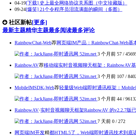
04-19
[下载] 史上最全网络协议关系图（中文珍藏版）
09-24
[爆笑] 21个令程序员泪流满面的瞬间（多图）
社区新帖
[更多]
最新主题
精华主题
最多阅读
最多评论
RainbowChat-Web
荐
网页端IM产品：RainbowChat-Web
3 个月前
57
/
4569
RainbowAV
荐
移动端实时音视频聊天框架：RainbowAV
3 个月前
107
/
840
MobileIMSDK-Web
荐
轻量级Web端即时通讯框架：Mobile
3 个月前
44
/
9613
RainbowAV
·
实时音视频聊天框架RainbowAV 的v2.2.7
7 天前
0
/
272
网页端IM开发
精
都HTML5了，Web端即时通讯技术到