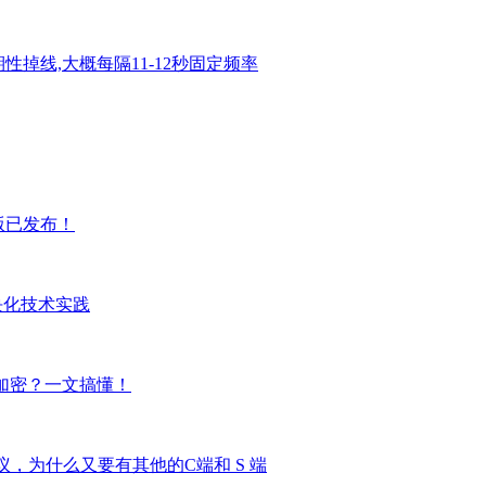
周期性掉线,大概每隔11-12秒固定频率
.0版已发布！
块化技术实践
称加密？一文搞懂！
l这个协议，为什么又要有其他的C端和 S 端