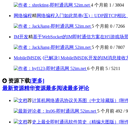
4 个月前
1
/
3804
网络编程
精
网络编程入门如此简单(五)：UDP跟TCP相
5 个月前
0
/
7266
IM开发
精
基于WebSocket的IM即时通信方案在H5游戏
5 个月前
0
/
7807
MobileIMSDK
·
[已解决] MobileIMSDK开发的IM
6 个月前
5
/
5211
资源下载
[更多]
最新资源
精华资源
最多阅读
最多评论
文档
荐
计算机网络通讯协议关系图（中文珍藏版）[附
5 个月前
492
/
9
文档
荐
史上最全即时通讯软件简史（精编大图版）[附